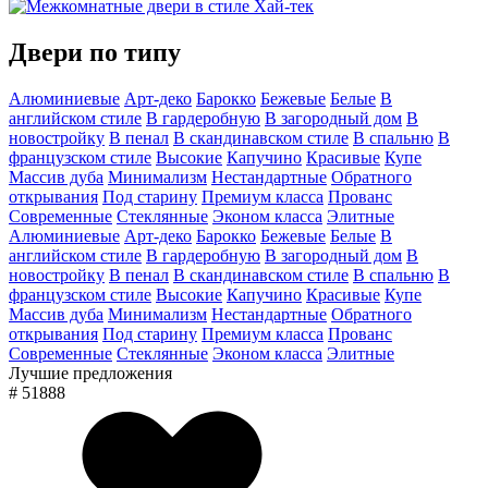
Двери по типу
Алюминиевые
Арт-деко
Барокко
Бежевые
Белые
В
английском стиле
В гардеробную
В загородный дом
В
новостройку
В пенал
В скандинавском стиле
В спальню
В
французском стиле
Высокие
Капучино
Красивые
Купе
Массив дуба
Минимализм
Нестандартные
Обратного
открывания
Под старину
Премиум класса
Прованс
Современные
Стеклянные
Эконом класса
Элитные
Алюминиевые
Арт-деко
Барокко
Бежевые
Белые
В
английском стиле
В гардеробную
В загородный дом
В
новостройку
В пенал
В скандинавском стиле
В спальню
В
французском стиле
Высокие
Капучино
Красивые
Купе
Массив дуба
Минимализм
Нестандартные
Обратного
открывания
Под старину
Премиум класса
Прованс
Современные
Стеклянные
Эконом класса
Элитные
Лучшие предложения
# 51888