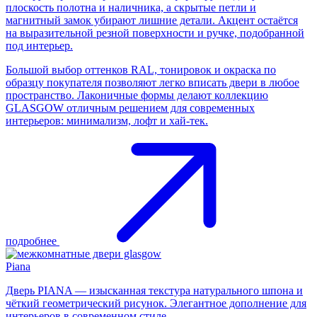
плоскость полотна и наличника, а скрытые петли и
магнитный замок убирают лишние детали. Акцент остаётся
на выразительной резной поверхности и ручке, подобранной
под интерьер.
Большой выбор оттенков RAL, тонировок и окраска по
образцу покупателя позволяют легко вписать двери в любое
пространство. Лаконичные формы делают коллекцию
GLASGOW отличным решением для современных
интерьеров: минимализм, лофт и хай-тек.
подробнее
Piana
Дверь PIANA — изысканная текстура натурального шпона и
чёткий геометрический рисунок. Элегантное дополнение для
интерьеров в современном стиле.