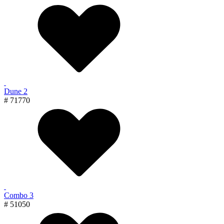
Dune 2
# 71770
Combo 3
# 51050