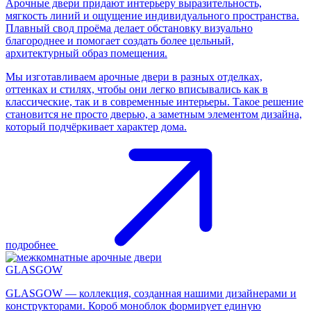
Арочные двери придают интерьеру выразительность,
мягкость линий и ощущение индивидуального пространства.
Плавный свод проёма делает обстановку визуально
благороднее и помогает создать более цельный,
архитектурный образ помещения.
Мы изготавливаем арочные двери в разных отделках,
оттенках и стилях, чтобы они легко вписывались как в
классические, так и в современные интерьеры. Такое решение
становится не просто дверью, а заметным элементом дизайна,
который подчёркивает характер дома.
подробнее
GLASGOW
GLASGOW — коллекция, созданная нашими дизайнерами и
конструкторами. Короб моноблок формирует единую