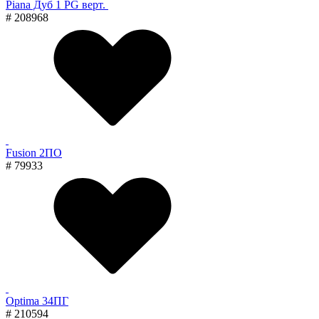
Piana Дуб 1 PG верт.
# 208968
Fusion 2ПО
# 79933
Optima 34ПГ
# 210594