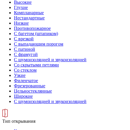
Высокие
Глухие
Компланарные
Нестандартные
Низкие
Противопожарное
С багетом (штапиком)
С врезкой
С выпадающим порогом
С патиной
С фрамугой
С шумоизоляцией и звукоизоляцией
Со скрытыми петлями
Со стеклом
Узкие
Филенчатое
Фрезерованные
Цельностеклянные
Широкие
С шумоизоляцией и звукоизоляцией
Тип открывания