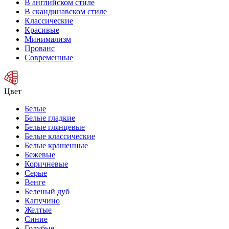
В английском стиле
В скандинавском стиле
Классические
Красивые
Минимализм
Прованс
Современные
Цвет
Белые
Белые гладкие
Белые глянцевые
Белые классические
Белые крашенные
Бежевые
Коричневые
Серые
Венге
Беленый дуб
Капучино
Желтые
Синие
Голубые