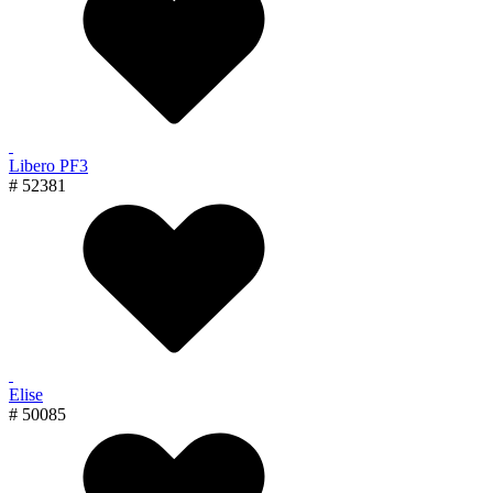
Libero PF3
# 52381
Elise
# 50085