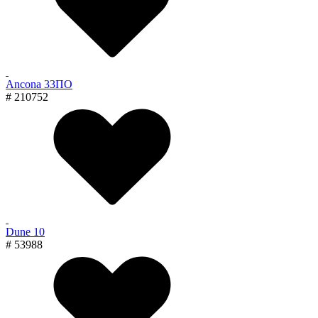
Ancona 33ПО
# 210752
Dune 10
# 53988